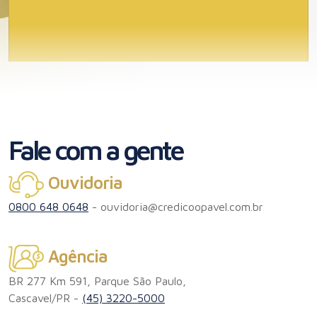
Simulador Calculadora
Leia a matéria!
Fale com a gente
DICAS
Ouvidoria
0800 648 0648
-
ouvidoria@credicoopavel.com.br
Certificação de produtos orgânicos
Certificação de produtos orgânicos: por que e como
Agência
fazer?
BR 277 Km 591, Parque São Paulo,
Leia a matéria!
Cascavel/PR -
(45) 3220-5000