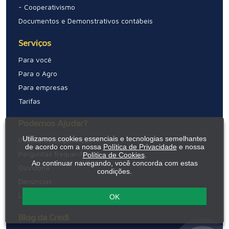
- Cooperativismo
Documentos e Demonstrativos contábeis
Serviços
Para você
Para o Agro
Para empresas
Tarifas
Podemos Ajudar?
Utilizamos cookies essenciais e tecnologias semelhantes
Política de segurança
de acordo com a nossa
Política de Privacidade
e nossa
Perguntas frequentes
Política de Cookies
.
Ao continuar navegando, você concorda com estas
Ouvidoria
condições.
Denúncias
LGPD
OK
Blog da Credi