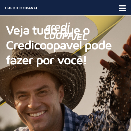
CREDICOOPAVEL
Veja tudo que o
Credicoopavel pode
fazer por você!