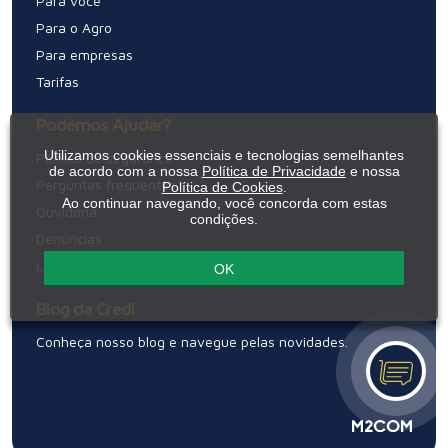
Para você
Para o Agro
Para empresas
Tarifas
Podemos Ajudar?
Utilizamos cookies essenciais e tecnologias semelhantes
Política de segurança
de acordo com a nossa
Política de Privacidade
e nossa
Perguntas frequentes
Política de Cookies
.
Ao continuar navegando, você concorda com estas
Ouvidoria
condições.
Denúncias
LGPD
OK
Blog da Credi
Conheça nosso blog e navegue pelas novidades.