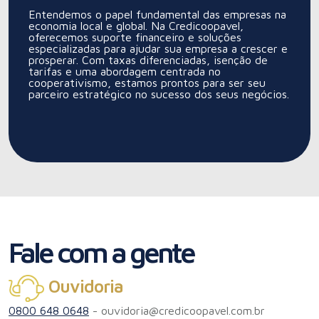
Entendemos o papel fundamental das empresas na
economia local e global. Na Credicoopavel,
oferecemos suporte financeiro e soluções
especializadas para ajudar sua empresa a crescer e
prosperar. Com taxas diferenciadas, isenção de
tarifas e uma abordagem centrada no
cooperativismo, estamos prontos para ser seu
parceiro estratégico no sucesso dos seus negócios.
Fale com a gente
Ouvidoria
0800 648 0648
-
ouvidoria@credicoopavel.com.br