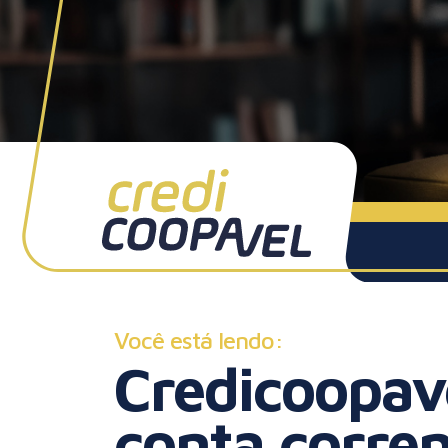
Você está lendo:
Credicoopav
conta corren